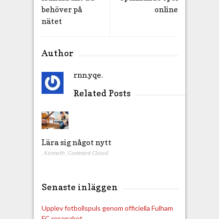
behöver på
online
nätet
Author
rnn.yqe.
Related Posts
Lära sig något nytt
,
Kenneth
,
Comment Closed
Senaste inläggen
Upplev fotbollspuls genom officiella Fulham
FC resepaket