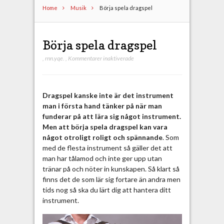
Home
Musik
Börja spela dragspel
Börja spela dragspel
,
rnn.yqe.
,
Kommentarer inaktiverade
f
ö
r
B
Dragspel kanske inte är det instrument
ö
man i första hand tänker på när man
r
funderar på att lära sig något instrument.
j
Men att börja spela dragspel kan vara
a
något otroligt roligt och spännande
. Som
s
med de flesta instrument så gäller det att
p
man har tålamod och inte ger upp utan
e
tränar på och nöter in kunskapen. Så klart så
l
finns det de som lär sig fortare än andra men
a
tids nog så ska du lärt dig att hantera ditt
d
instrument.
r
a