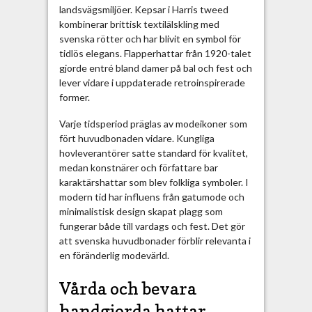
landsvägsmiljöer. Kepsar i Harris tweed
kombinerar brittisk textilälskling med
svenska rötter och har blivit en symbol för
tidlös elegans. Flapperhattar från 1920-talet
gjorde entré bland damer på bal och fest och
lever vidare i uppdaterade retroinspirerade
former.
Varje tidsperiod präglas av modeikoner som
fört huvudbonaden vidare. Kungliga
hovleverantörer satte standard för kvalitet,
medan konstnärer och författare bar
karaktärshattar som blev folkliga symboler. I
modern tid har influens från gatumode och
minimalistisk design skapat plagg som
fungerar både till vardags och fest. Det gör
att svenska huvudbonader förblir relevanta i
en föränderlig modevärld.
Vårda och bevara
handgjorda hattar