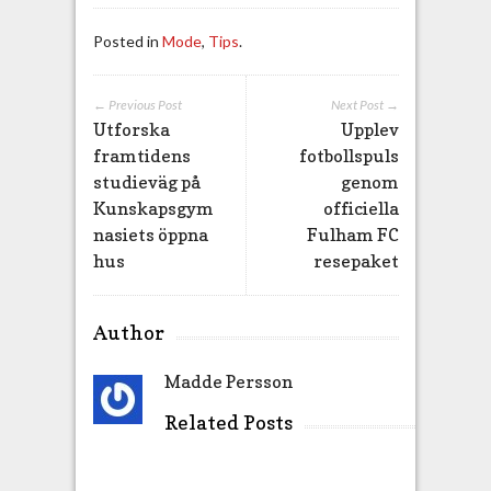
Posted in
Mode
,
Tips
.
← Previous Post
Next Post →
Utforska
Upplev
framtidens
fotbollspuls
studieväg på
genom
Kunskapsgym
officiella
nasiets öppna
Fulham FC
hus
resepaket
Author
Madde Persson
Related Posts