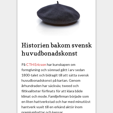
e
n
s
k
h
a
n
t
Historien bakom svensk
v
huvudbonadskonst
e
r
k
På
CTH Ericson
har kunskapen om
s
formgivning och sömnad gått i arv sedan
t
1800-talet och bidragit till att sätta svensk
r
huvudbonadskonst på kartan. Genom
a
århundraden har säckväv, tweed och
d
filtkvaliteter förfinats för att klara både
i
klimat och mode. Familjefirman började som
t
en liten hattverkstad och har med minutiöst
i
hantverk vuxit till en erkänd aktör inom
o
premiumhattar och kepsar.