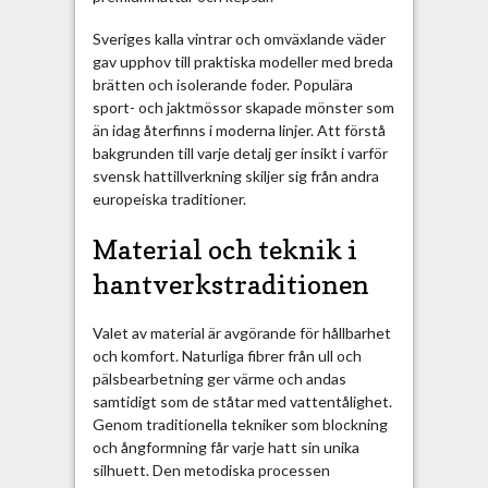
n
i
Sveriges kalla vintrar och omväxlande väder
t
gav upphov till praktiska modeller med breda
i
brätten och isolerande foder. Populära
d
sport- och jaktmössor skapade mönster som
l
än idag återfinns i moderna linjer. Att förstå
ö
bakgrunden till varje detalj ger insikt i varför
s
svensk hattillverkning skiljer sig från andra
a
europeiska traditioner.
h
u
Material och teknik i
v
hantverkstraditionen
u
d
b
Valet av material är avgörande för hållbarhet
o
och komfort. Naturliga fibrer från ull och
n
pälsbearbetning ger värme och andas
a
samtidigt som de ståtar med vattentålighet.
d
Genom traditionella tekniker som blockning
e
och ångformning får varje hatt sin unika
r
silhuett. Den metodiska processen