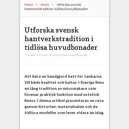
Home
Mode
Utforska svensk
hantverkstradition i tidlösa huvudbonader
Utforska svensk
hantverkstradition i
tidlösa huvudbonader
,
Madde Persson
,
Kommentarer inaktiverade
f
ö
r
U
Att bära en handgjord hatt för tankarna
t
till både kvalitet och kultur. I Sverige finns
f
en lång tradition av mössmakare som
o
förenar praktisk funktion med estetisk
r
finess. I denna artikel presenteras en resa
s
genom historien, materialvalen och de
k
tidlösa modeller som lever vidare än idag.
a
s
v