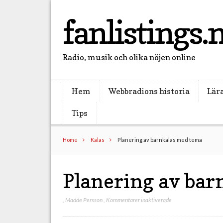
fanlistings.
Radio, musik och olika nöjen online
Hem
Webbradions historia
Lära
Tips
Home
Kalas
Planering av barnkalas med tema
Planering av bar
,
Madde Persson
,
Kommentarer inaktiverade
f
ö
r