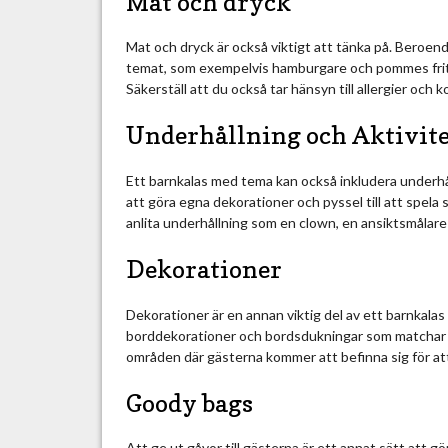
Mat och dryck
Mat och dryck är också viktigt att tänka på. Beroen
temat, som exempelvis hamburgare och pommes frites
Säkerställ att du också tar hänsyn till allergier och 
Underhållning och Aktivite
Ett barnkalas med tema kan också inkludera underhål
att göra egna dekorationer och pyssel till att spela
anlita underhållning som en clown, en ansiktsmålare
Dekorationer
Dekorationer är en annan viktig del av ett barnkalas 
borddekorationer och bordsdukningar som matchar t
områden där gästerna kommer att befinna sig för at
Goody bags
Att ge ut gåvor till gästerna är ett annat sätt att