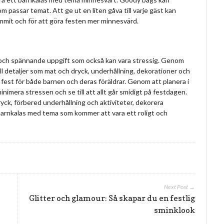
m passar temat. Att ge ut en liten gåva till varje gäst kan
ommit och för att göra festen mer minnesvärd.
l och spännande uppgift som också kan vara stressig. Genom
ill detaljer som mat och dryck, underhållning, dekorationer och
fest för både barnen och deras föräldrar. Genom att planera i
minimera stressen och se till att allt går smidigt på festdagen.
ryck, förbered underhållning och aktiviteter, dekorera
 barnkalas med tema som kommer att vara ett roligt och
Next Post →
Glitter och glamour: Så skapar du en festlig
sminklook