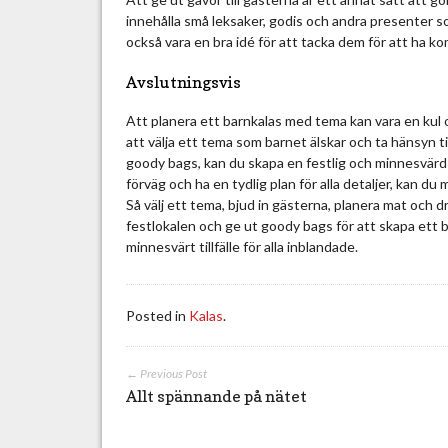
innehålla små leksaker, godis och andra presenter so
också vara en bra idé för att tacka dem för att ha k
Avslutningsvis
Att planera ett barnkalas med tema kan vara en ku
att välja ett tema som barnet älskar och ta hänsyn t
goody bags, kan du skapa en festlig och minnesvärd 
förväg och ha en tydlig plan för alla detaljer, kan du 
Så välj ett tema, bjud in gästerna, planera mat och d
festlokalen och ge ut goody bags för att skapa ett
minnesvärt tillfälle för alla inblandade.
Posted in
Kalas
.
← Previous Post
Allt spännande på nätet