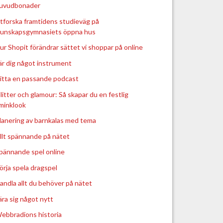
uvudbonader
tforska framtidens studieväg på
unskapsgymnasiets öppna hus
ur Shopit förändrar sättet vi shoppar på online
är dig något instrument
itta en passande podcast
litter och glamour: Så skapar du en festlig
minklook
lanering av barnkalas med tema
llt spännande på nätet
pännande spel online
örja spela dragspel
andla allt du behöver på nätet
ära sig något nytt
ebbradions historia