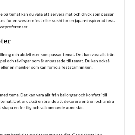
de på temat kan du välja att servera mat och dryck som passar
 för en westernfest eller sushi för en japan-inspirerad fest.
kostpreferenser.
ter
lning och aktiviteter som passar temat. Det kan vara allt från
 spel och tävlingar som är anpassade till temat. Du kan också
 eller en magiker som kan förhöja feststämningen.
med tema. Det kan vara allt från ballonger och konfetti till
emat. Det är också en bra idé att dekorera entrén och andra
t skapa en festlig och välkomnande atmosfär.
 göra ett barnkalas med tema minnesvärt. Goody bags kan