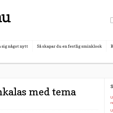
nu
 sig något nytt
Så skapar du en festlig sminklook
R
S
nkalas med tema
U
r
U