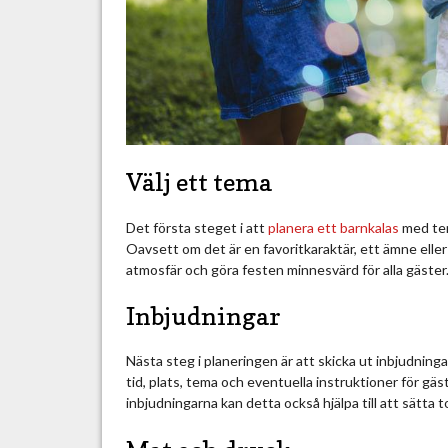
e
d
t
e
m
a
Välj ett tema
Det första steget i att
planera ett barnkalas
med tem
Oavsett om det är en favoritkaraktär, ett ämne eller
atmosfär och göra festen minnesvärd för alla gäster
Inbjudningar
Nästa steg i planeringen är att skicka ut inbjudningar
tid, plats, tema och eventuella instruktioner för gäs
inbjudningarna kan detta också hjälpa till att sätta 