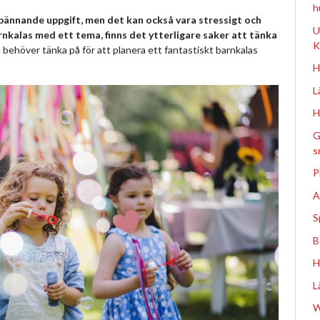
h
spännande uppgift, men det kan också vara stressigt och
U
arnkalas med ett tema, finns det ytterligare saker att tänka
K
u behöver tänka på för att planera ett fantastiskt barnkalas
H
L
H
G
s
P
A
S
B
H
L
W