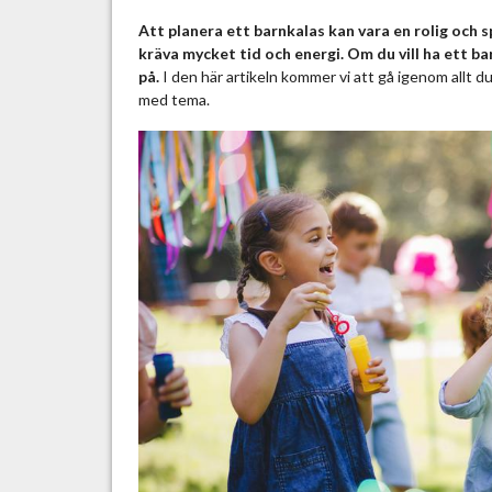
P
Att planera ett barnkalas kan vara en rolig och 
l
kräva mycket tid och energi. Om du vill ha ett b
a
på.
I den här artikeln kommer vi att gå igenom allt d
n
med tema.
e
r
i
n
g
a
v
b
a
r
n
k
a
l
a
s
m